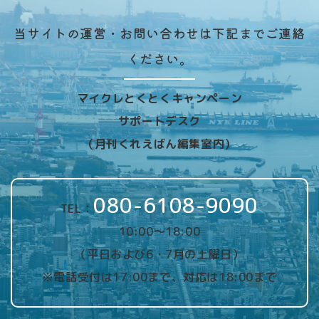
当サイトの運営・お問い合わせは下記までご連絡
ください。
マイクレとくとくキャンペーン
サポートデスク
（月刊くれえばん編集室内）
080-6108-9090
TEL：
10:00～18:00
（平日および6・7月の土曜日）
※電話受付は17:00まで、対応は18:00まで