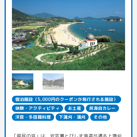
宿泊施設（5,000円のクーポンが発行される施設）
体験・アクティビティ
お土産
呉海自カレー
洋食・多国籍料理
下蒲刈・蒲刈
その他
「県民の浜」は、安芸灘とびしま海道が通る上蒲刈