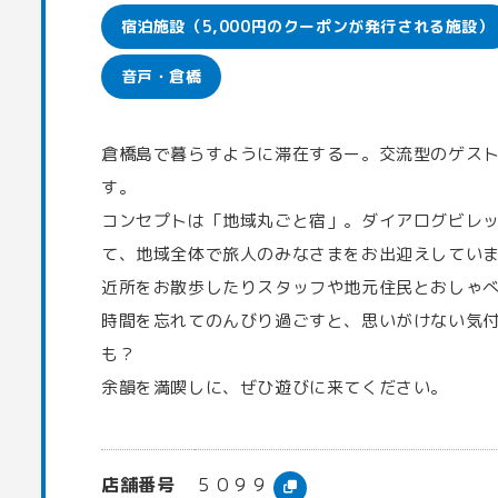
宿泊施設（5,000円のクーポンが発行される施設）
音戸・倉橋
倉橋島で暮らすように滞在するー。交流型のゲス
す。
コンセプトは「地域丸ごと宿」。ダイアログビレ
て、地域全体で旅人のみなさまをお出迎えしてい
近所をお散歩したりスタッフや地元住民とおしゃ
時間を忘れてのんびり過ごすと、思いがけない気
も？
余韻を満喫しに、ぜひ遊びに来てください。
店舗番号
５０９９