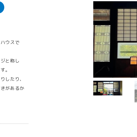
トハウスで
ッジと称し
ます。
べりしたり、
付きがあるか