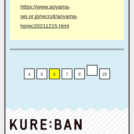
https://www.aoyama-
sei.or.jp/recruit/aoyama-
hprec20211215.html
4
5
6
7
8
20