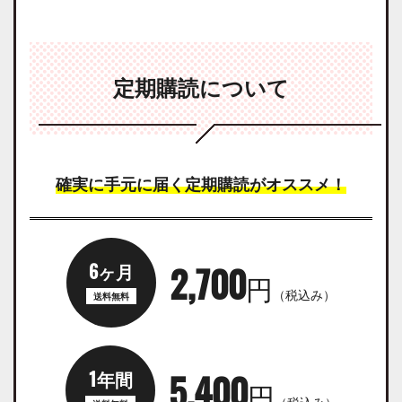
定期購読について
確実に手元に届く定期購読がオススメ！
6ヶ月
2,700
円
（税込み）
1年間
5,400
円