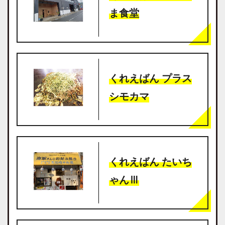
ま食堂
くれえばん プラス
シモカマ
くれえばん たいち
ゃんⅢ