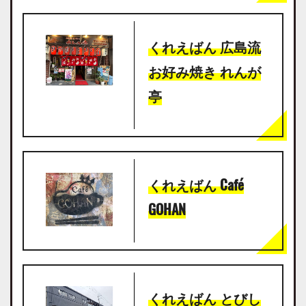
くれえばん 広島流
お好み焼き れんが
亭
くれえばん Café
GOHAN
くれえばん とびし